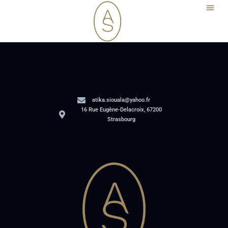
atika.siouala@yahoo.fr
16 Rue Eugène-Delacroix, 67200
Strasbourg